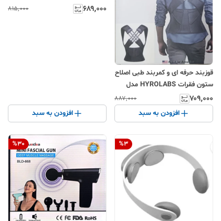
۶۸۹٬۰۰۰
۸۱۵٬۰۰۰
قوزبند حرفه ای و کمربند طبی اصلاح
ستون فقرات HYROLABS مدل
PostureFix
۷۰۹٬۰۰۰
۸۸۷٬۰۰۰
افزودن به سبد
افزودن به سبد
%
30
%
3