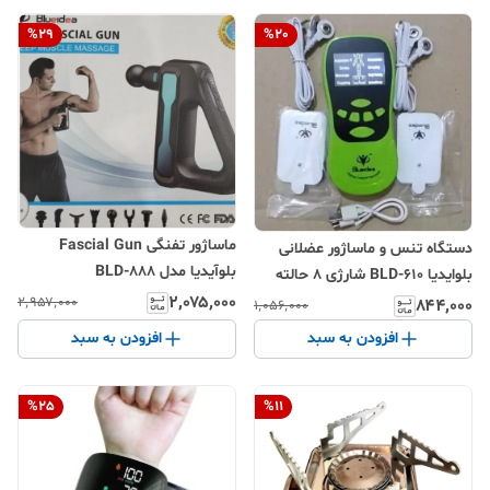
%
29
%
20
ماساژور تفنگی Fascial Gun
دستگاه تنس و ماساژور عضلانی
بلوآیدیا مدل BLD-888
بلوایدیا BLD-610 شارژی 8 حالته
۲٬۰۷۵٬۰۰۰
۲٬۹۵۷٬۰۰۰
۸۴۴٬۰۰۰
۱٬۰۵۶٬۰۰۰
افزودن به سبد
افزودن به سبد
%
25
%
11