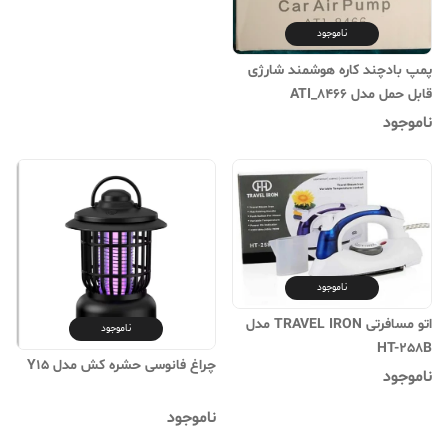
ناموجود
پمپ بادچند کاره هوشمند شارژی
قابل حمل مدل ATI_8466
ناموجود
ناموجود
اتو مسافرتی TRAVEL IRON مدل
ناموجود
HT-258B
چراغ فانوسی حشره کش مدل Y15
ناموجود
ناموجود