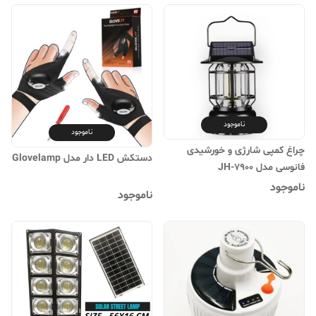
ناموجود
ناموجود
چراغ کمپی شارژی و خورشیدی
دستکش LED دار مدل Glovelamp
فانوسی مدل JH-7900
ناموجود
ناموجود