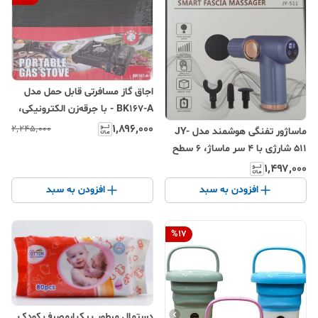
اجاق گاز مسافرتی قابل حمل مدل
BK167-A - با جرقه‌زن الکترونیکی،
صفحات لعابی مشکی و ابعاد
۱٬۸۹۶٬۰۰۰
۲٬۲۴۵٬۰۰۰
ماساژور تفنگی هوشمند مدل JY-
جمع‌وجور ۳۵×۲۸ سانتی‌متر
511 شارژی با ۴ سر ماساژ، ۶ سطح
سرعت و نمایشگر LED (قابل عرضه
۱٬۴۹۷٬۰۰۰
در چهار رنگ)
افزودن به سبد
افزودن به سبد
%
17
دستمال مرطوب یکبارمصرف کودک