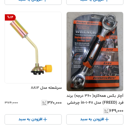
%
14
سرشعله مدل 8812
آچار بکس همه‌کاره( ۳۶۰ درجه) برند
۳۲۰٬۰۰۰
فرد (FREED) مدل 48-in-1 چرخشی
۳۷۴٬۰۰۰
با سری دوطرفه
۶۴۹٬۰۰۰
افزودن به سبد
افزودن به سبد