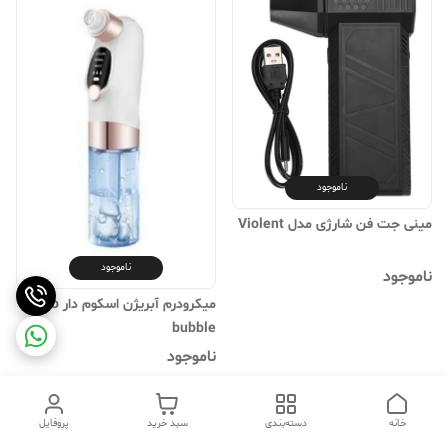
ناموجود
مینی جت فن شارژی مدل Violent
ناموجود
ناموجود
میکرودرم آبریژن اسکوم دار micro
bubble
ناموجود
خانه
دسته‌بندی
سبد خرید
پروفایل