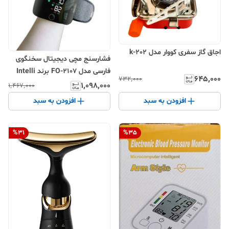
اجاق گاز سفری کووار مدل k-202
فشارسنج مچی دیجیتال سخنگوی
فارسی مدل FO-2107 برند Intelli
۶۴۵٬۰۰۰
۷۳۲٬۰۰۰
system – دستگاه فشار خون قابل
۱٬۰۹۸٬۰۰۰
۱٬۴۶۷٬۰۰۰
حمل با پخش صوتی فارسی، دو
افزودن به سبد
افزودن به سبد
کاربره، حافظه ۹۹ تایی، باتری
لیتیومی، ورژن V3.0
%
31
%
35