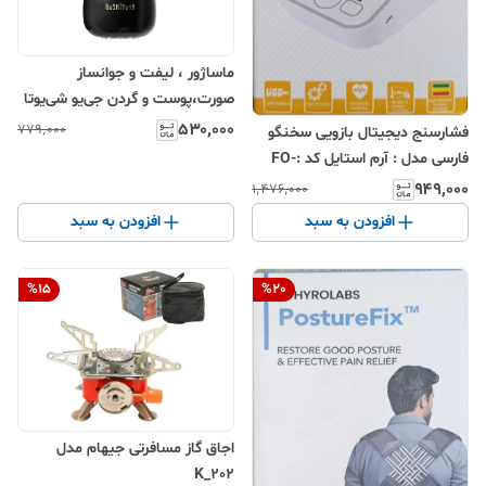
ماساژور ، لیفت و جوانساز
صورت،پوست و گردن جی‌یو شی‌یوتا
مدل H2 (Nebu H2 Nano
۵۳۰٬۰۰۰
۷۷۹٬۰۰۰
فشارسنج دیجیتال بازویی سخنگو
Sprayer)
فارسی مدل : آرم استایل کد :FO-
4135
۹۴۹٬۰۰۰
۱٬۴۷۶٬۰۰۰
افزودن به سبد
افزودن به سبد
%
15
%
20
اجاق گاز مسافرتی جیهام مدل
K_202