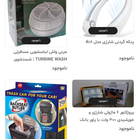
ناموجود
ناموجود
پنکه گردنی شارژی مدل A18
مینی واش لباسشویی مسافرتی
ناموجود
TURBINE WASH | شستشوی
لباس کودک و لباس زیر
ناموجود
ناموجود
پروژکتور ۶ ماژولی شارژی و
خورشیدی 300 وات با پاور بانک
مدل : Solar LED Light
ناموجود