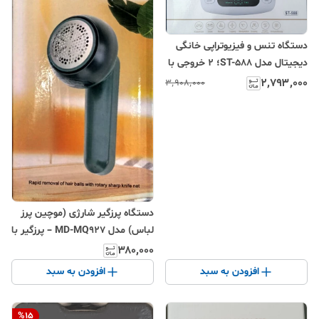
دستگاه تنس و فیزیوتراپی خانگی
دیجیتال مدل ST-588؛ ۲ خروجی با
قابلیت پشتیبانی از ۸ پد
۲٬۷۹۳٬۰۰۰
۳٬۹۰۸٬۰۰۰
دستگاه پرزگیر شارژی (موچین پرز
لباس) مدل MD-MQ927 – پرزگیر با
تیغه چرخان و توری فلزی، قابل
۳۸۰٬۰۰۰
شارژ با USB، مناسب برای انواع
افزودن به سبد
افزودن به سبد
پارچه
%
15