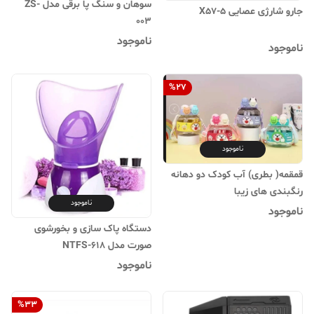
سوهان و سنگ پا برقی مدل ZS-
جارو شارژی عصایی X57-5
003
ناموجود
ناموجود
%
27
ناموجود
قمقمه( بطری) آب کودک دو دهانه
رنگبندی های زیبا
ناموجود
ناموجود
دستگاه پاک سازی و بخورشوی
صورت مدل NTFS-618
ناموجود
%
33