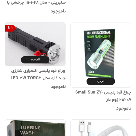
سلبریتی - مدل 48-in-1 چرخشی با
سری دوطرفه و دسته متحرک
ناموجود
%
9
ناموجود
چراغ قوه پلیسی اضطراری شارژی
چند کاره مدل LED 3W TORCH
ناموجود
ناموجود
چراغ قوه پلیسی Small Sun ZY-
F520A زوم دار
ناموجود