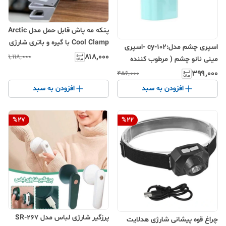
پنکه مه پاش قابل حمل مدل Arctic
Cool Clamp با گیره و باتری شارژی
اسپری چشم مدل:cy-102 -اسپری
۸۱۸٬۰۰۰
۱٬۱۱۸٬۰۰۰
مینی نانو چشم ( مرطوب کننده
چشم جهت بهبود خشکی چشم)
۳۹۹٬۰۰۰
۴۵۶٬۰۰۰
افزودن به سبد
افزودن به سبد
%
27
%
22
پرزگیر شارژی لباس مدل SR-267
چراغ قوه پیشانی شارژی هدلایت