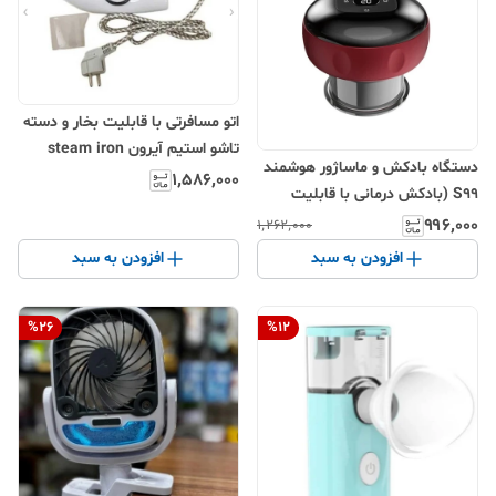
اتو مسافرتی با قابلیت بخار و دسته
تاشو استیم آیرون steam iron
دستگاه بادکش و ماساژور هوشمند
مدل CL-258B
۱٬۵۸۶٬۰۰۰
S99 (بادکش درمانی با قابلیت
تنظیم مکش)
۹۹۶٬۰۰۰
۱٬۲۶۲٬۰۰۰
افزودن به سبد
افزودن به سبد
%
26
%
12