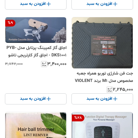
افزودن به سبد
افزودن به سبد
%
9
اجاق گاز کمپینگ پرتابل مدل PYB-
DKS1001 - اجاق گاز کارتریجی تاشو
با قدرت ۲۶۰۰ وات، شیر مغناطیسی
۳٬۴۰۰٬۰۰۰
۳٬۷۴۲٬۰۰۰
ایمن و جرقه‌زن الکترونیک
جت فن شارژی توربو همراه جعبه
مخصوص مدل M1 برند VIOLENT
FAN
۲٬۲۴۵٬۰۰۰
افزودن به سبد
افزودن به سبد
%
28