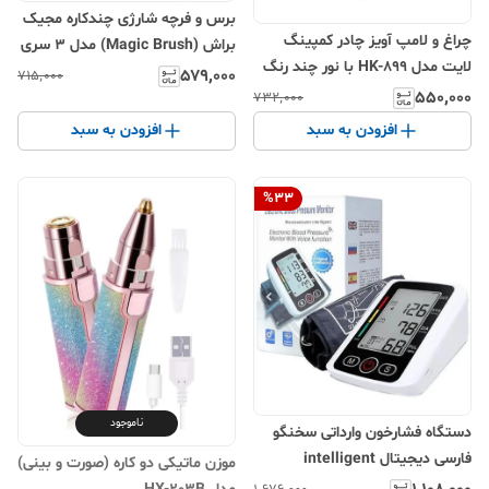
برس و فرچه شارژی چندکاره مجیک
چراغ و لامپ آویز چادر کمپینگ
براش (Magic Brush) مدل 3 سری
لایت مدل HK-899 با نور چند رنگ
- مخصوص آشپزخانه، حمام و خودرو
۵۷۹٬۰۰۰
۷۱۵٬۰۰۰
۵۵۰٬۰۰۰
۷۳۲٬۰۰۰
افزودن به سبد
افزودن به سبد
%
33
ناموجود
دستگاه فشارخون وارداتی سخنگو
فارسی دیجیتال intelligent
موزن ماتیکی دو کاره (صورت و بینی)
(بارکددار)