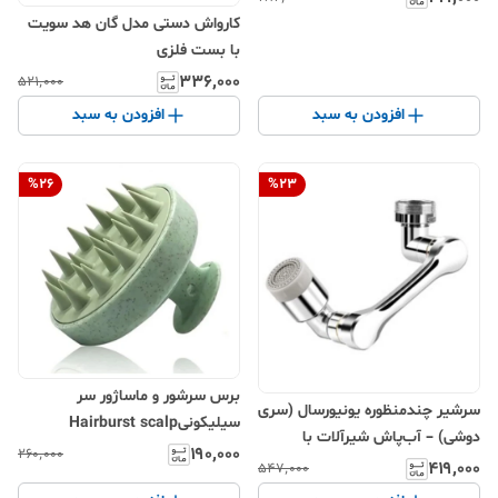
کارواش دستی مدل گان هد سویت
با بست فلزی
۳۳۶٬۰۰۰
۵۲۱٬۰۰۰
افزودن به سبد
افزودن به سبد
%
26
%
23
برس سرشور و ماساژور سر
سرشیر چندمنظوره یونیورسال (سری
سیلیکونیHairburst scalp
دوشی) – آب‌پاش شیرآلات با
massage brush
۱۹۰٬۰۰۰
۲۶۰٬۰۰۰
خروجی متعدد، چرخش ۳۶۰ درجه،
۴۱۹٬۰۰۰
۵۴۷٬۰۰۰
اتصال جهانی، جنس بدنه ترکیبی