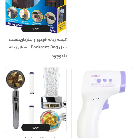
ناموجود
کیسه زباله خودرو و سازمان‌دهنده
مدل Backseat Bag - سطل زباله
پارچه‌ای ماشین با ظرفیت ۲ گالن و
ناموجود
جیب‌های توری
ناموجود