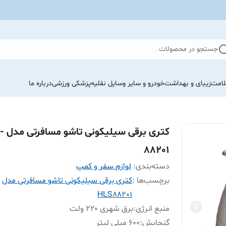
جستجو در محصولات
لامت
زیبای و بهداشت
خودرو و سایر وسایل نقلیه
پزشکی ورزشی
درباره ما
کتری برق
88201
دسته‌بندی
:
لوازم سفر و کمپ
برچسب‌ها :
کتری برقی سیلیکونی تاشو مسافرتی مدل
HLS88201
منبع انرژی
:
برق شهری ۲۲۰ ولت
گنجایش
:
۶۰۰ میلی لیتر