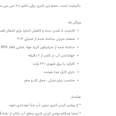
باکیفیت است. حجم این کتری برقی تاشو 600 سی سی میباشد و با برق شهری کار میکند.
ویژگی ها
قابلیت تا شدن بدنه و کاهش اندازه برای اشغال فضا
صفحه حرارتی ساخته شده از استیل 304
ساخته شده از سیلیکون گرید مواد غذایی فاقد BPA
جوشاندن آب در کمتر از 6 دقیقه
کارکرد با برق شهری 220 ولت
دارای کابل جدا شونده
مناسب برای منزل ، محل کار و سفر
هشدار:
* از روشن کردن کتری بدون آب جداً خودداری شود.
* حتما هنگام روشن کردن کتری سطح آب بالاتر از نشانگر MIN روی بدنه سیلیکونی با