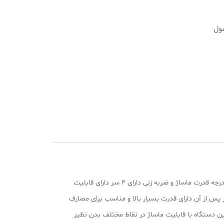
ول
ضربه
ابعاد: 130*280*140 میلی متر وزن:970 گرم منبع تغذیه:شارژی توان مصرفی: 30 وات ظرفیت باتری: 4000میلی آمپر دارای نمایشگر دارای 6 درجه قدرت ماساژ و ضربه زنی دارای 4 سر دارای قابلیت
ل: 3 تا 5 ساعت دارای تایمر 15 دقیقه ای و خاموش شدن خودکار پس از آن دارای قدرت بسیار بالا و مناسب برای مصارف
ین دستگاه با قابلیت ماساژ در نقاط مختلف بدن نظیر