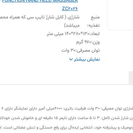
FUNCTION HAND HELD MASSAGER
ZC2026
منبع
شارژی ( کابل شارژ تایپ سی که همراه محص
تغذیه
:
میباشد)
ابعاد
:
130*280*140 میلی متر
وزن
:
۹۷۰ گرم
توان مصرفی
:
۳۰ وات
ظرفیت باتری
:
۴۰۰۰ میلی آمپر
نمایش بیشتر
سایر
دارای نمایشگر، دارای ۶ درجه قدرت ماساژ و 
ویژگی
زنی ، دارای ۴ سر ، دارای قابلیت نمایش میزان شارژ
ها
:
نمایش میزان شارژ مدت زمان کاردهی:60 دقیقه مدت زمان شارژ شدن کام
گونومیک و پیشرفته خود، انتخابی ایده‌آل برای رفع خستگی و تنش عضلانی است. ا