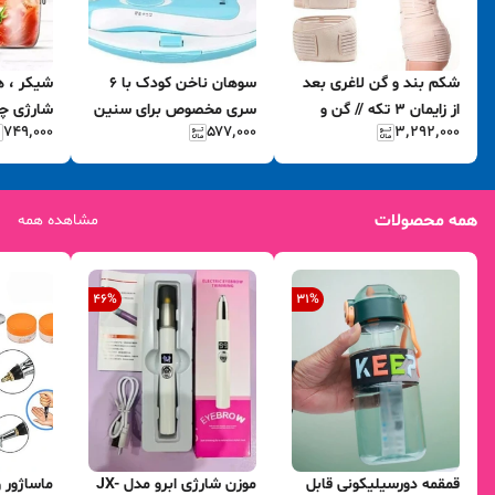
شکم بند و گن لاغری بعد
سوهان ناخن کودک با ۶
شیکر ، ه
از زایمان 3 تکه // گن و
سری مخصوص برای سنین
شارژی چن
۷۴۹٬۰۰۰
۵۷۷٬۰۰۰
۳٬۲۹۲٬۰۰۰
کمربند پشتیبان شکم و
مختلف کودک و نور
RK-۰۲
کمر(ارسال از تهران می
ال‌ای‌دی (باتری خور و
باشد)
قاب‌دار)
همه محصولات
مشاهده همه
46
%
31
%
قمقمه دورسیلیکونی قابل
موزن شارژی ابرو مدل JX-
ماساژور 