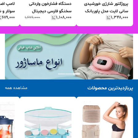
پروژکتور شارژی خورشیدی
دستگاه فشارخون وارداتی
سانی لایت مدل پاوربانک
سخنگو فارسی دیجیتال
سولار و ش
۶۸۹٬۰۰۰
۱٬۱۰۸٬۰۰۰
۱٬۳۴۸٬۰۰۰
۱٬۶۷۶٬۰۰۰
دار
intelligent (بارکددار)
دار مدل ۲۰۲۹
پربازدیدترین محصولات
مشاهده همه