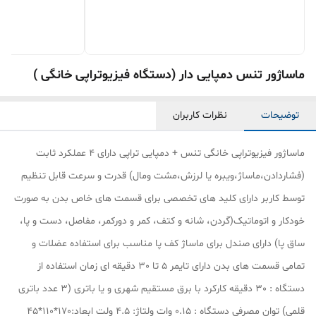
ماساژور تنس دمپایی دار (دستگاه فیزیوتراپی خانگی )
توضیحات
نظرات کاربران
ماساژور فیزیوتراپی خانگی تنس + دمپایی تراپی دارای 4 عملکرد ثابت
(فشاردادن،ماساژ،ویبره یا لرزش،مشت ومال) قدرت و سرعت قابل تنظیم
توسط کاربر دارای کلید های تخصصی برای قسمت های خاص بدن به صورت
خودکار و اتوماتیک(گردن، شانه و کتف، کمر و دورکمر، مفاصل، دست و پا،
ساق پا) دارای صندل برای ماساژ کف پا مناسب برای استفاده عضلات و
تمامی قسمت های بدن دارای تایمر 5 تا 30 دقیقه ای زمان استفاده از
دستگاه : 30 دقیقه کارکرد با برق مستقیم شهری و یا باتری (3 عدد باتری
قلمی) توان مصرفی دستگاه : 0.15 وات ولتاژ: 4.5 ولت ابعاد:170*110*45