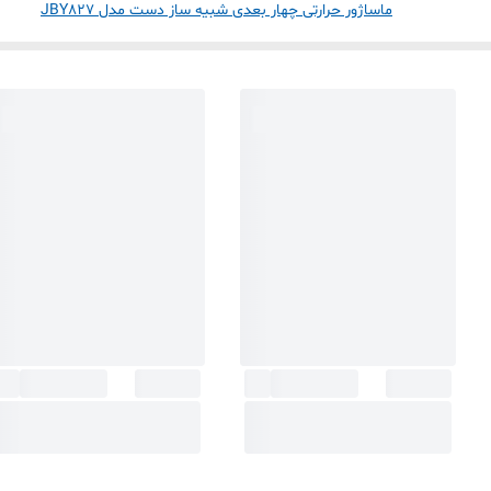
ماساژور حرارتی چهار بعدی شبیه ساز دست مدل JBY827