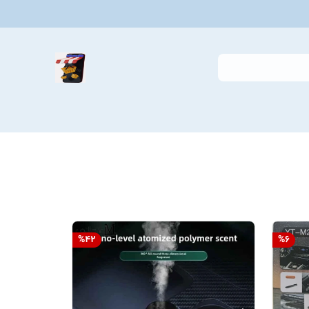
%
42
%
6