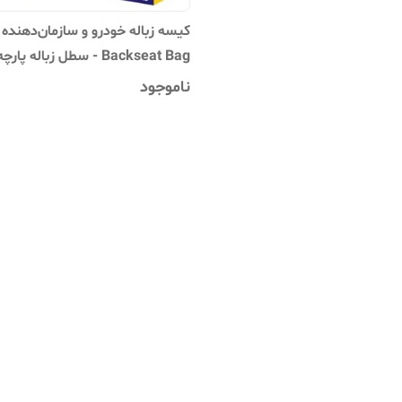
کیسه زباله خودرو و سازمان‌دهنده
Backseat Bag - سطل زباله پارچ
ماشین با ظرفیت ۲ گالن و جیب‌های توری
ناموجود