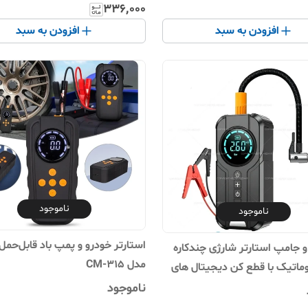
۳۳۶٬۰۰۰
افزودن به سبد
افزودن به سبد
ناموجود
ناموجود
استارتر خودرو و پمپ باد قابل‌حم
و جامپ استارتر شارژی چندکاره
مدل CM-315
وماتیک با قطع کن دیجیتال های
M
ناموجود