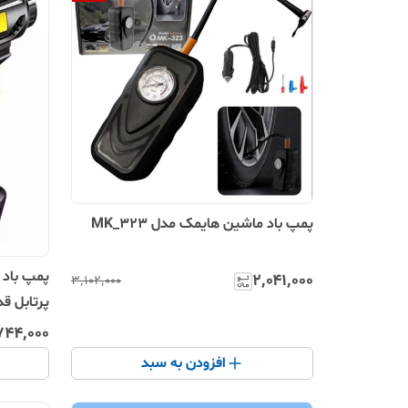
پمپ باد ماشین هایمک مدل MK_323
۲٬۰۴۱٬۰۰۰
۳٬۱۰۲٬۰۰۰
موتور
۷۴۴٬۰۰۰
افزودن به سبد