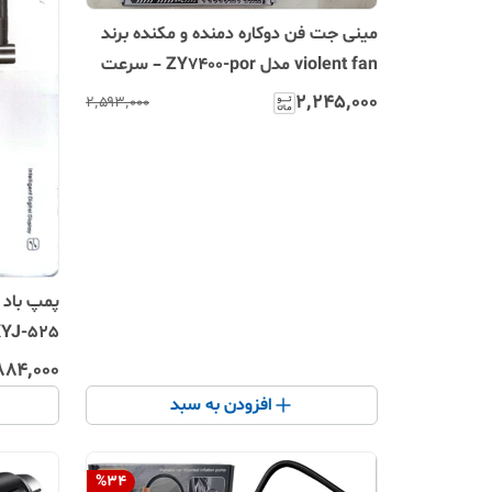
مینی جت فن دوکاره دمنده و مکنده برند
violent fan مدل ZY7400-por – سرعت
۱۳۰,۰۰۰ دور
۲٬۲۴۵٬۰۰۰
۲٬۵۹۳٬۰۰۰
پمپ باد 
۸۸۴٬۰۰۰
نمایشگر
افزودن به سبد
%
34