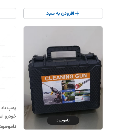
افزودن به سبد
پمپ باد 
خودرو ات
ناموجود
مک برند Himk مدل K-326
ناموجود