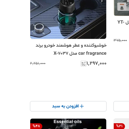
جاروبرقی و دمنده ۲ کاره شارژی مدل YT-
۳۷۵٬۰۰۰
خوشبوکننده و عطر هوشمند خودرو برند
car fragrance مدل X-7037
۱٬۲۹۷٬۰۰۰
۲٬۲۵۱٬۰۰۰
افزودن به سبد
%
48
%
21