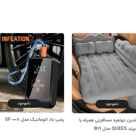
ناموجود
ناموجود
پمپ باد اتوماتیک مدل SF-008
ن دونفره مسافرتی همراه با
Q مدل B19