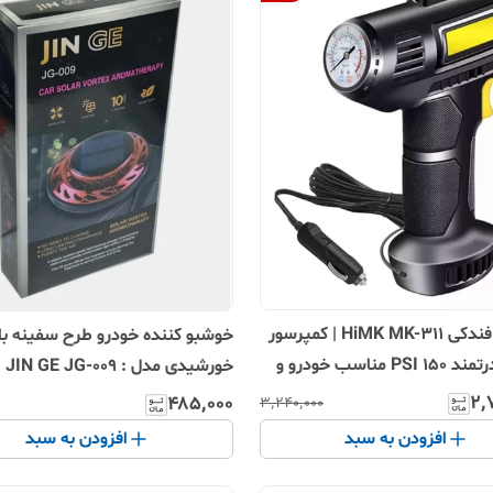
پمپ باد فندکی HiMK MK-311 | کمپرسور
خوشبو کننده خودرو طرح سفینه با 
پرتابل قدرتمند 150 PSI مناسب خودرو و
خورشیدی مدل : JIN GE JG-009
۲٬
۴۸۵٬۰۰۰
۳٬۲۴۰٬۰۰۰
افزودن به سبد
افزودن به سبد