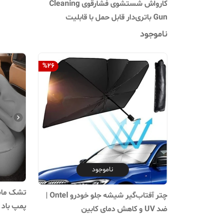
کارواش شستشوی فشارقوی Cleaning
Gun باتری‌دار قابل حمل با قابلیت
کف‌سازی و آبیاری
ناموجود
%
26
ناموجود
تشک ماشی
چتر آفتاب‌گیر شیشه جلو خودرو Ontel |
پمپ باد برند UEES
ضد UV و کاهش دمای کابین