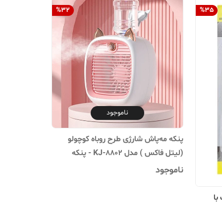
%
32
%
35
ناموجود
پنکه مه‌پاش شارژی طرح روباه کوچولو
(لیتل فاکس ) مدل KJ-8802 - پنکه
خنک‌کننده قابل حمل با مخزن آب و پاشش
ناموجود
نانو
با