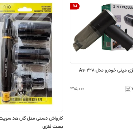
%
1
 مینی خودرو مدل As-228
۳۷۵٬۰۰۰
کارواش دستی مدل گان هد سویت 
بست فلزی