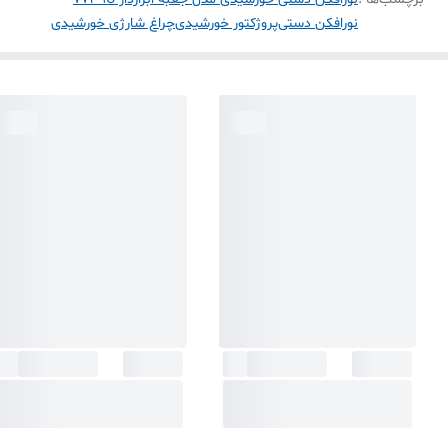
نورافکن دستی
پروژکتور خورشیدی
چراغ شارژی خورشیدی