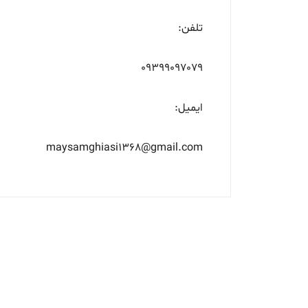
تلفن:
09399097079
ایمیل:
maysamghiasi1368@gmail.com