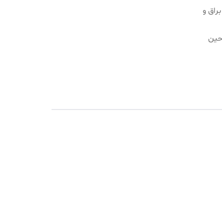
راق و
حین
تگی
)،