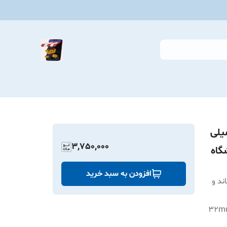
م اتوماتیک It-Curl سایز ۲۵ میلی
3,750,000
گاه
افزودن به سبد خرید
ند و
فرهای کلاسیک و مجلسی) و قطر ۳۲mm