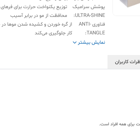
پوشش سرامیک
توزیع یکنواخت حرارت برای فرهای ب
ULTRA-SHINE
:
محافظت از مو در برابر آسیب
فناوری ANTI-
از گره خوردن و کشیده شدن موها در 
TANGLE
:
کار جلوگیری می‌کند
طراحی ANTI-
عایق‌بندی ایمن برای جلوگیری از سوخ
نمایش بیشتر
SCALD
:
تصادفی پوست.
کاربری ۳
۲۰Tuck (قراردادن)، Tap (لمس کردن
رات کاربران
مرحله‌ای آسان
:
Twirl (چرخش اتوماتیک).
ولتاژ
:
۱۰۰-۲۴۰V
یت برای همه افراد است.