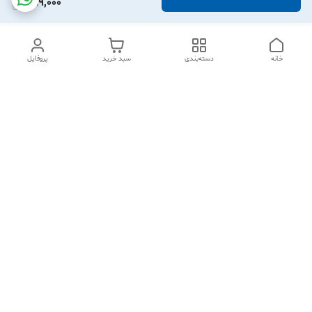
499,000
خانه
دسته‌بندی
سبد خرید
پروفایل
دسترسی سریع
تماس با ما
شکایات
درباره ما
قوانین و مقررات
سیاست حریم خصوصی
توجه توجه :