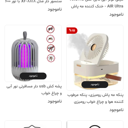
سنسور دار مدل XF-8818 با نور ۶۰۰
AIR Ultra - خنک کننده مه پاش
لومن و حسگر حرکتی
ناموجود
ماشین و رومیزی با فناوری Hydro-
ناموجود
Chill، ۳ سرعت باد و چراغ شب
%
15
ناموجود
ناموجود
پشه کش usb دار مسافرتی نور آبی
و چراغ خواب
پنکه مه پاش رومیزی، پنکه مرطوب
ناموجود
کننده هوا و چراغ خواب رومیزی
water mist air conditioning fan
ناموجود