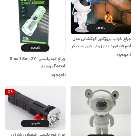
ناموجود
چراغ خواب پروژکتور کهکشانی مدل
آدم فضانورد کنترل‌دار بدون اسپیکر
ناموجود
ناموجود
چراغ قوه پلیسی Small Sun ZY-
F520A زوم دار
ناموجود
%
9
ناموجود
چراغ قوه پلیسی اضطراری شارژی