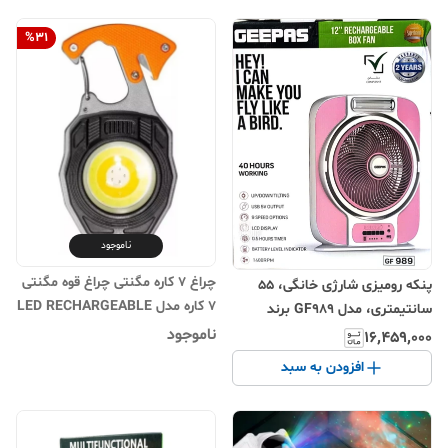
%
31
ناموجود
چراغ ۷ کاره مگنتی چراغ قوه مگنتی
پنکه رومیزی شارژی خانگی، ۵۵
۷ کاره مدل LED RECHARGEABLE
سانتیمتری، مدل GF989 برند
W5147
ناموجود
GEEPAS – قابلیت پاور بانک، چراغ
۱۶٬۴۵۹٬۰۰۰
اضطراری LED، باتری ۱۲ ولت ۷
افزودن به سبد
آمپر، ۵ تا ۴۰ ساعت کارکرد، ۹
سرعت، صفحه نمایش LCD