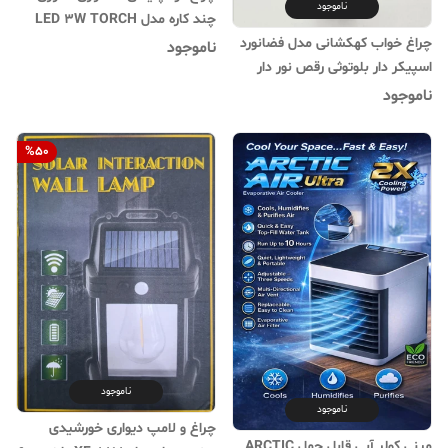
ناموجود
چند کاره مدل LED 3W TORCH
چراغ خواب کهکشانی مدل فضانورد
ناموجود
اسپیکر دار بلوتوثی رقص نور دار
ناموجود
%
50
ناموجود
ناموجود
چراغ و لامپ دیواری خورشیدی
مینی کولر آبی قابل حمل ARCTIC