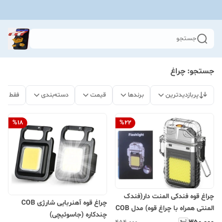
جستجو
جستجو: چراغ
پربازدیدترین
برندها
قیمت
دسته‌بندی
فقط مح
%
18
%
22
چراغ قوه فندکی المنت دار(فندک
چراغ قوه آهنربایی شارژی COB
المنتی همراه با چراغ قوه) مدل COB
چندکاره (جاسوئیچی)