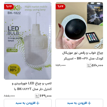
%
24
%
24
چراغ خواب و رقص نور موزیکال
کودک مدل BR-036 – اسپیکر
بلوتوثی با طرح تخم اژدها و گوی
۵۷۰٬۰۰۰
۷۵۹٬۰۰۰
شکل
لامپ و چراغ LED خورشیدی و
کنترل دار مدل BK-1822T با
قابلیت شارژ دوگانه
۶۴۹٬۰۰۰
۸۵۵٬۰۰۰
(خورشیدی/USB)
افزودن به سبد
افزودن به سبد