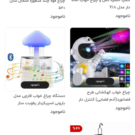
لامپ حشره کش و چراغ خواب usb
چراغ قوه چند منظوره اسمال سان
دار مدل Y18
520
ناموجود
ناموجود
ناموجود
ناموجود
چراغ خواب کهکشانی طرح
دستگاه چراغ خواب قارچی مدل
فضانورد(آدم فضایی) کنترل دار
بارونی اسپیکردار رطوبت ساز
ناموجود
ناموجود
%
46