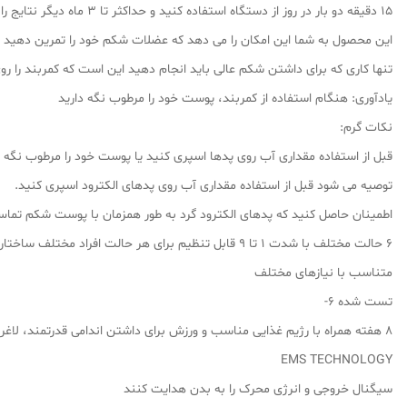
15 دقیقه دو بار در روز از دستگاه استفاده کنید و حداکثر تا 3 ماه دیگر نتایج را روی شکمخود مشاهده خواهید کرد.
این‌ محصول به شما این امکان را می دهد که عضلات شکم خود را تمرین دهید و
تنها کاری که برای داشتن شکم عالی باید انجام دهید این است که کمربند را روی شکم خود قرار دهید، یکی از6 حالت 
یادآوری: هنگام استفاده از کمربند، پوست خود را مرطوب نگه دارید
نکات گرم:
قبل از استفاده مقداری آب روی پدها اسپری کنید یا پوست خود را مرطوب 
توصیه می شود قبل از استفاده مقداری آب روی پدهای الکترود اسپری کنید.
اطمینان حاصل کنید که پدهای الکترود گرد به طور همزمان با پوست شکم تماس ک
6 حالت مختلف با شدت 1 تا 9 قابل تنظیم برای هر حالت افراد مختلف ساختار بدن متفاوتی دارند، ABS حالتهای مختلفی برای کمک به بازسازی سلول ها از شکل و جهت موج متفاوت دارد.
متناسب با نیازهای مختلف
تست شده 6-
8 هفته همراه با رژیم غذایی مناسب و ورزش برای داشتن اندامی قدرتمند، لاغر و جذاب.
EMS TECHNOLOGY
سیگنال خروجی و انرژی محرک را به بدن هدایت کنند