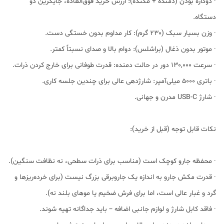
· دوکاره بودن (دمنده + مکنده): ارزش خرید فوق‌العاده، جایگزین دو
دستگاه.
· وزن بسیار سبک (۲۳۰ گرم): کار مداوم بدون خستگی دست.
· موتور بدون ذغال (براشلس): دوام بالا و صدای نسبتاً کمتر.
· سرعت ۱۳۰,۰۰۰ دور در حالت دمنده: قدرت طوفانی برای خارج کردن ذرات.
· باتری ۵۰۰۰ میلی‌آمپر: شارژدهی عالی برای چندین جلسه کاری.
· شارژ USB-C مدرن و جهانی.
نکات قابل توجه (قبل از خرید):
· محفظه جارو کوچک است (مناسب برای ذرات سطحی، نه نظافت سنگین).
· قدرت مکش جارو به اندازه یک جاروبرقی بزرگ نیست (برای خرده‌ریزها و
گرد و غبار عالی است، اما برای فرش ضخیم یا موهای بلند نه).
· فاقد کابل شارژ و لوازم جانبی اضافه – باید جداگانه تهیه شوند.