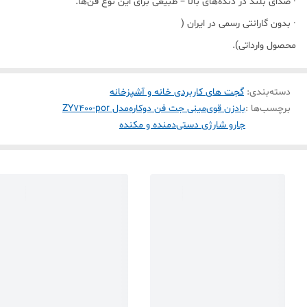
· صدای بلند در دنده‌های بالا – طبیعی برای این نوع فن‌ها.
· بدون گارانتی رسمی در ایران (
محصول وارداتی).
دسته‌بندی
:
گجت های کاربردی خانه و آشپزخانه
برچسب‌ها :
بادزن قوی
مینی جت فن دوکاره
مدل ZY7400-por
جارو شارژی دستی
دمنده و مکنده