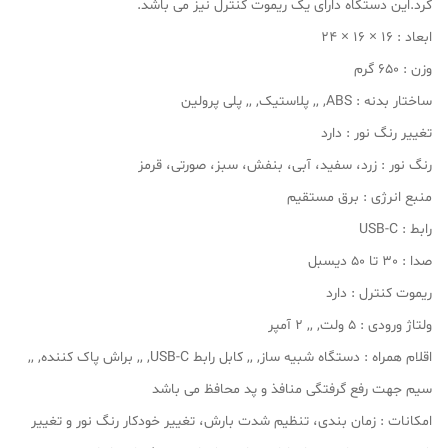
کرد.این دستگاه دارای یک ریموت کنترل نیز می باشد.
ابعاد : 16 × 16 × 24
وزن : 650 گرم
ساختار بدنه : ABS, ,, پلاستیک, ,, پلی پرولین
تغییر رنگ نور : دارد
رنگ نور : زرد، سفید، آبی، بنفش، سبز، صورتی، قرمز
منبع انرژی : برق مستقیم
رابط : USB-C
صدا : 30 تا 50 دیسبل
ریموت کنترل : دارد
ولتاژ ورودی : 5 ولت, ,, 2 آمپر
اقلام همراه : دستگاه شبیه ساز, ,, کابل رابط USB-C, ,, براش پاک کننده, ,,
سیم جهت رفع گرفتگی منافذ و پد محافظ می باشد
امکانات : زمان بندی، تنظیم شدت بارش، تغییر خودکار رنگ نور و تغییر