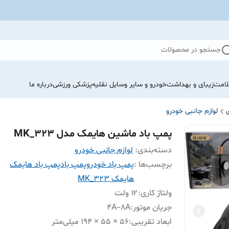
جستجو در محصولات
لامت
زیبای و بهداشت
خودرو و سایر وسایل نقلیه
پزشکی ورزشی
درباره ما
لوازم جانبی خودرو
پمپ باد ماشین هایمک مدل MK_323
دسته‌بندی
:
لوازم جانبی خودرو
برچسب‌ها :
پمپ باد خودرو
پمپ باد
پمپ باد هایمک
هایمک MK_323
ولتاژ کاری
:
۱۲ ولت
جریان موتور
:
‎4A–8A
ابعاد تقریبی
:
‎194 × 55 × 56 میلی‌متر