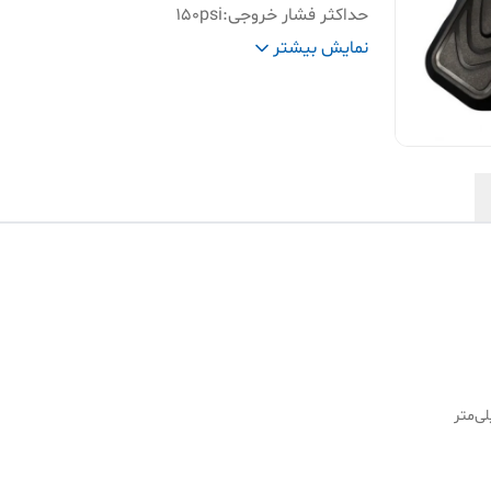
حداکثر فشار خروجی
:
150psi
شلنگ / لوله
0
نمایش بیشتر
خروجی هوا
:
به شلنگ اصلی)