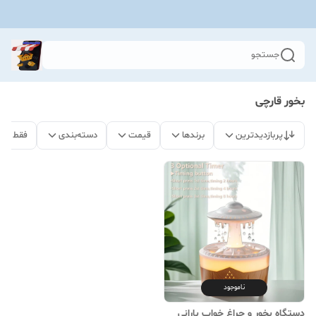
جستجو
بخور قارچی
پربازدیدترین
برندها
قیمت
دسته‌بندی
فقط مح
ناموجود
دستگاه بخور و چراغ خواب بارانی