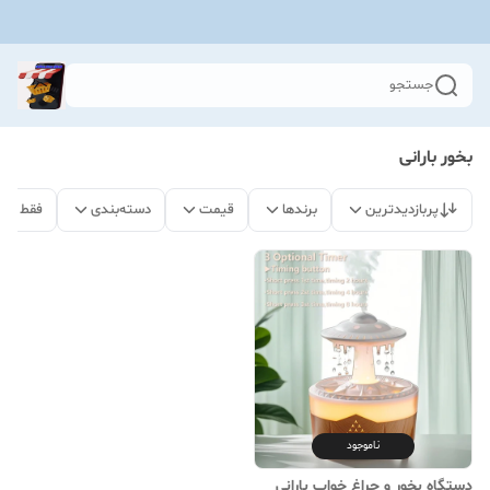
جستجو
بخور بارانی
پربازدیدترین
برندها
قیمت
دسته‌بندی
فقط مح
ناموجود
دستگاه بخور و چراغ خواب بارانی