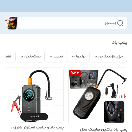
جستجو
پمپ باد
پربازدیدترین
برندها
قیمت
دسته‌بندی
فقط مح
%
34
ناموجود
پمپ باد و جامپ استارتر شارژی
پمپ باد ماشین هایمک مدل