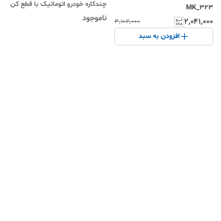
چندکاره خودرو اتوماتیک با قطع کن
MK_323
دیجیتال های مک برند Himk مدل
ناموجود
۲٬۰۴۱٬۰۰۰
۳٬۱۰۲٬۰۰۰
MK-326
افزودن به سبد