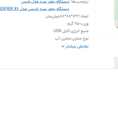
برچسب‌ها :
دستگاه بخور سرد مدل خرس
دستگاه بخور سرد خرسی مدل HUMIDIFIER X6
ابعاد
:
132*88*88میلی‌متر
وزن
:
۲۵۰ گرم
منبع انرژی
:
کابل USB
نوع مخزن
:
مخزن آب
حجم مخزن اب
:
۳۰۰ میلی لیتر
نمایش بیشتر
سایر
قبل از روشن کردن دستگاه بخور ابتدا فیلتر
توضیحات
:
دستگاه را خارج کرده و به مدت ۵ دق
قرار دهید