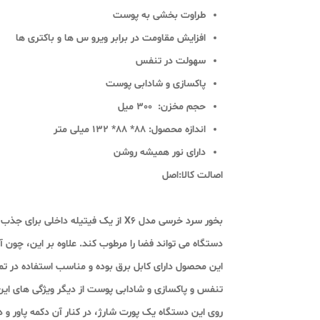
طراوت بخشی به پوست
افزایش مقاومت در برابر ویرو س ها و باکتری ها
سهولت در تنفس
پاکسازی و شادابی پوست
حجم مخزن: 300 میل
اندازه محصول: 88* 88* 132 میلی متر
دارای نور همیشه روشن
اصالت کالا:اصل
بخور سرد خرسی مدل X6 از یک فیتیله
دستگاه می تواند فضا را مرطوب کند. علاوه بر این، چون
این محصول دارای کابل برق بوده و مناسب استفاده در ت
تنفس و پاکسازی و شادابی پوست از دیگر ویژگی های این
روی این دستگاه یک پورت شارژ، در کنار آن دکمه پاور و د