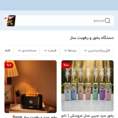
جستجو
دستگاه بخور و رطوبت ساز
پربازدیدترین
برندها
قیمت
دسته‌بندی
فقط مح
%
7
%
10
بخور سرد جیبی مدل عروسکی ( نانو
بخور سرد و رطوبت ساز flame