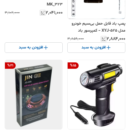
MK_323
۲٬۰۴۱٬۰۰۰
۳٬۱۰۲٬۰۰۰
پمپ باد قابل حمل بی‌سیم خودرو
مدل XYJ-525 – کمپرسور باد
دیجیتال هوشمند با حداکثر فشار
۲٬۸۸۴٬۰۰۰
۳٬۸۵۹٬۰۰۰
۱۵۰PSI و صفحه نمایشگر
افزودن به سبد
افزودن به سبد
%
21
%
15