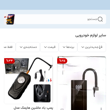
جستجو
سایر لوازم خودرویی
جدیدترین
برندها
قیمت
دسته‌بندی
فقط محصو
%
34
%
25
پمپ باد ماشین هایمک مدل