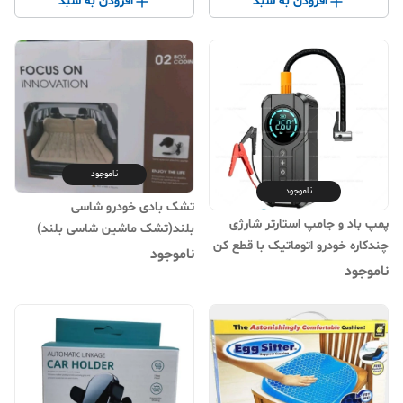
افزودن به سبد
افزودن به سبد
ناموجود
ناموجود
تشک بادی خودرو شاسی
پمپ باد و جامپ استارتر شارژی
بلند(تشک ماشین شاسی بلند)
چندکاره خودرو اتوماتیک با قطع کن
مدل: 02 BOX CODING
ناموجود
دیجیتال های مک برند Himk مدل
ناموجود
MK-326