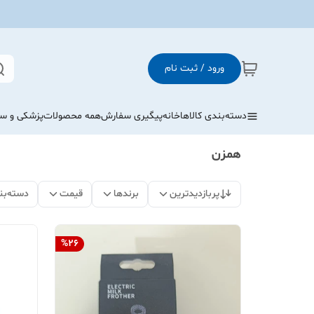
ورود / ثبت نام
دسته‌بندی کالاها
خانه
پیگیری سفارش
همه محصولات
پزشکی و س
همزن
پربازدیدترین
برندها
قیمت
دسته‌بن
%
26