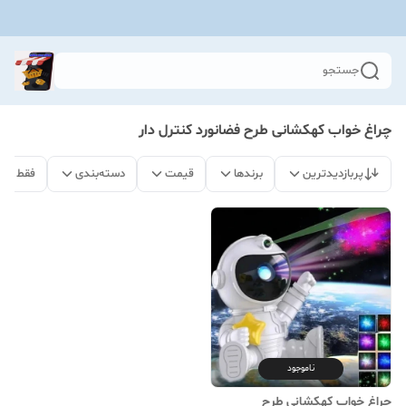
جستجو
چراغ خواب کهکشانی طرح فضانورد کنترل دار
پربازدیدترین
برندها
قیمت
دسته‌بندی
فقط مح
ناموجود
چراغ خواب کهکشانی طرح