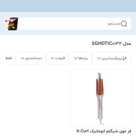
جستجو
مدل SGHOTIC0132
پربازدیدترین
برندها
قیمت
دسته‌بندی
فقط مح
فر موی شیگلم اتوماتیک It-Curl