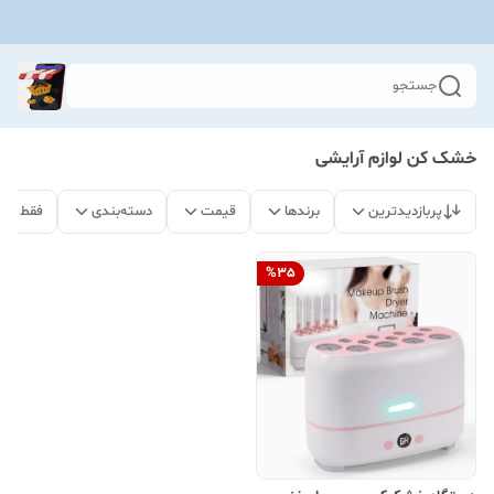
جستجو
خشک کن لوازم آرایشی
پربازدیدترین
برندها
قیمت
دسته‌بندی
فقط مح
%
35