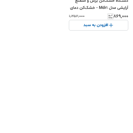
دستگاه خشک‌کن برس و اسفنج
آرایشی مدل Mdr1 - خشک‌کن دمای
پایین با ظرفیت ۵ برس بزرگ و ۷
۸۶۹٬۰۰۰
۱٬۳۵۲٬۰۰۰
برس کوچک
افزودن به سبد