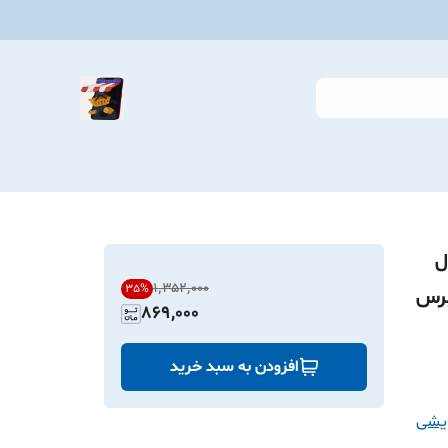
ل
۱٬۳۵۲٬۰۰۰
35
%
کن دمای پایین با ظرفیت ۵ برس
869,000
افزودن به سبد خرید
ایشی