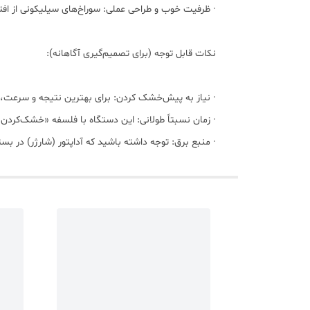
· ظرفیت خوب و طراحی عملی: سوراخ‌های سیلیکونی از ا
نکات قابل توجه (برای تصمیم‌گیری آگاهانه):
· نیاز به پیش‌خشک کردن: برای بهترین نتیجه و سرعت، با
· زمان نسبتاً طولانی: این دستگاه با فلسفه «خشک‌کردن آهسته» کار می‌کند، بنابراین ممکن است فرآی
· منبع برق: توجه داشته باشید که آداپتور (شارژر) در بسته‌بندی نیست و باید از یک شا