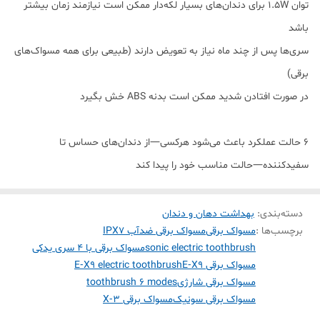
توان 1.5W برای دندان‌های بسیار لکه‌دار ممکن است نیازمند زمان بیشتر
باشد
سری‌ها پس از چند ماه نیاز به تعویض دارند (طبیعی برای همه مسواک‌های
برقی)
در صورت افتادن شدید ممکن است بدنه ABS خش بگیرد
۶ حالت عملکرد باعث می‌شود هرکسی—از دندان‌های حساس تا
سفیدکننده—حالت مناسب خود را پیدا کند
دسته‌بندی
:
بهداشت دهان و دندان
برچسب‌ها :
مسواک برقی
مسواک برقی ضدآب IPX7
sonic electric toothbrush
مسواک برقی با ۴ سری یدکی
مسواک برقی E‑X9
E‑X9 electric toothbrush
مسواک برقی شارژی
toothbrush 6 modes
مسواک برقی سونیک
مسواک برقی X‑3