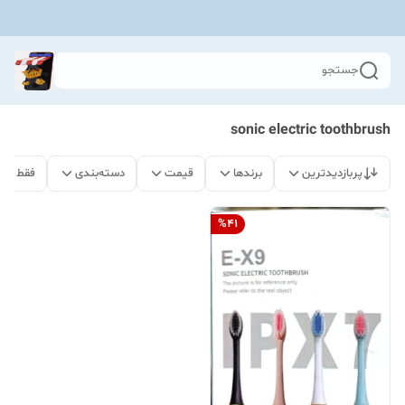
جستجو
sonic electric toothbrush
پربازدیدترین
برندها
قیمت
دسته‌بندی
فقط مح
%
41