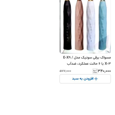
مسواک برقی سونیک مدل E‑X9 /
X‑3 با ۶ حالت عملکرد، ضدآب
IPX7 و ۴ سری یدکی
۳۴۰٬۰۰۰
۵۷۷٬۰۰۰
افزودن به سبد