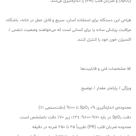
(SpO₂) و ضربان قلب (PR) را اندازه‌گیری می‌کند.
طراحی این دستگاه برای استفاده آسان، سریع و قابل حمل در خانه، باشگاه،
مراقبت پزشکی ساده یا برای کسانی است که می‌خواهند وضعیت تنفس /
اکسیژن خون خود را کنترل کنند.
📊 مشخصات فنی و قابلیت‌ها
ویژگی / پارامتر مقدار / توضیح
محدوده‌ی اندازه‌گیری SpO₂ 0% تا 100% (دقت‎‌سنجی 1٪)
دقت SpO₂ در بازه 70%–100%: ±2٪؛ زیر 70٪ دقت نامشخص است.
محدوده ضربان قلب (PR) تقریباً 25 تا 250 ضربه در دقیقه