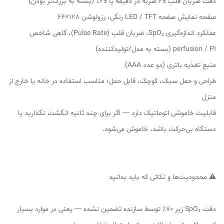
دقت ضربان قلب ±2 ضربه در دقیقه یا ±2٪ (بسته به بزرگ‌تر بودن)
صفحه نمایش صفحه LED / TFT رنگی، رزولوشن 128×64
عملکرد اندازه‌گیری SpO₂، ضربان قلب (Pulse Rate)، گاهی شاخص
perfusion / PI (بسته به مدل/تولیدکننده)
منبع تغذیه باتری (دو عدد AAA)
طراحی و حمل سبک، کوچک، قابل حمل؛ مناسب استفاده در خانه یا خارج از
منزل
قابلیت خاموشی اتوماتیک دارد — اگر برای چند ثانیه انگشت نگذارید یا
دستگاه بی‌حرکت باشد، خاموش می‌شود.
⚠️ محدودیت‌ها و نکاتی که باید بدانید
دقت SpO₂ زیر 70٪ توسط سازنده تضمین نشده — یعنی در موارد بسیار