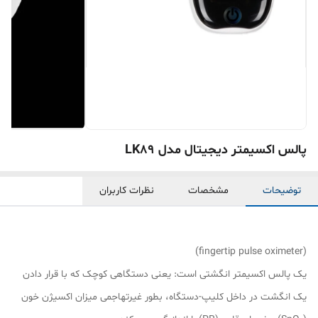
پالس اکسیمتر دیجیتال مدل LK89
توضیحات
مشخصات
نظرات کاربران
(fingertip pulse oximeter)
یک پالس اکسیمتر انگشتی است: یعنی دستگاهی کوچک که با قرار دادن
یک انگشت در داخل کلیپ-دستگاه، بطور غیرتهاجمی میزان اکسیژن خون