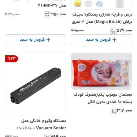
مدل YT-M2037
۳۵۰٬۰۰۰
۳۷۵٬۰۰۰
برس و فرچه شارژی چندکاره مجیک
براش (Magic Brush) مدل 3 سری
- مخصوص آشپزخانه، حمام و خودرو
۵۷۹٬۰۰۰
۷۱۵٬۰۰۰
افزودن به سبد
افزودن به سبد
%
23
دستمال مرطوب یکبارمصرف کودک
بسته ۸۰ عددی بدون الکل
۳۱۲٬۰۰۰
دستگاه وکیوم خانگی مدل
Vacuum Sealer – خلاکننده
خودکار مواد غذایی با توان ۹۰ وات
۷۶۴٬۰۰۰
۹۹۳٬۰۰۰