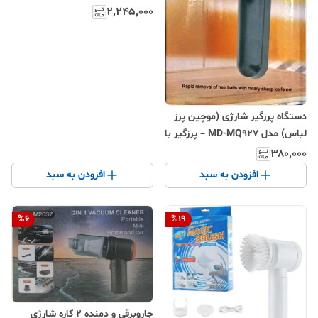
FAN
۲٬۲۴۵٬۰۰۰
دستگاه پرزگیر شارژی (موچین پرز
لباس) مدل MD-MQ927 – پرزگیر با
تیغه چرخان و توری فلزی، قابل
۳۸۰٬۰۰۰
شارژ با USB، مناسب برای انواع
افزودن به سبد
افزودن به سبد
پارچه
%
6
%
19
جاروبرقی و دمنده ۲ کاره شارژی