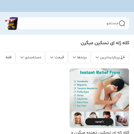
جستجو
کلاه ژله ای تسکین میگرن
پربازدیدترین
برندها
قیمت
دسته‌بندی
فقط مح
ناموجود
کلاه ژله ای تسکین دهنده میگرن و