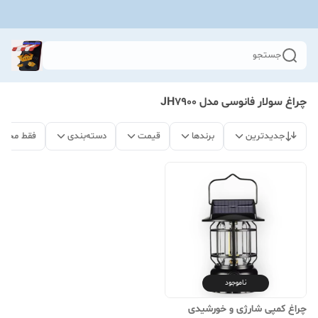
جستجو
چراغ سولار فانوسی مدل JH7900
جدیدترین
برندها
قیمت
دسته‌بندی
فقط محصو
ناموجود
چراغ کمپی شارژی و خورشیدی