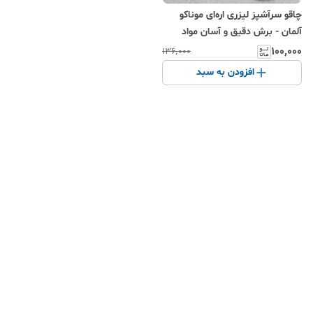
چاقو سرآشپز لیزری اره‌ای موناکو
آلمان - برش دقیق و آسان مواد
غذایی
۱۰۰٬۰۰۰
۱۳۶٬۰۰۰
افزودن به سبد