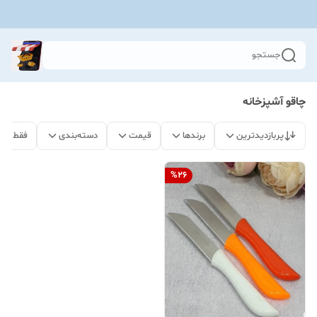
جستجو
چاقو آشپزخانه
پربازدیدترین
برندها
قیمت
دسته‌بندی
فقط مح
%
26