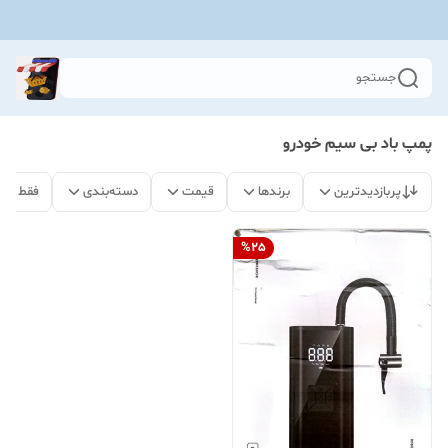
جستجو
پمپ باد بی سیم خودرو
پربازدیدترین
برندها
قیمت
دسته‌بندی
فقط مح
%
25