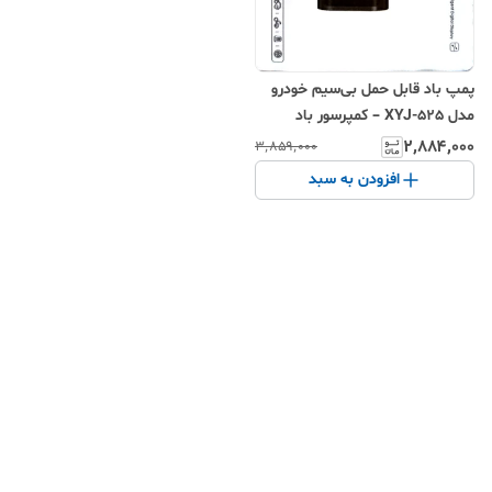
پمپ باد قابل حمل بی‌سیم خودرو
مدل XYJ-525 – کمپرسور باد
دیجیتال هوشمند با حداکثر فشار
۲٬۸۸۴٬۰۰۰
۳٬۸۵۹٬۰۰۰
۱۵۰PSI و صفحه نمایشگر
افزودن به سبد