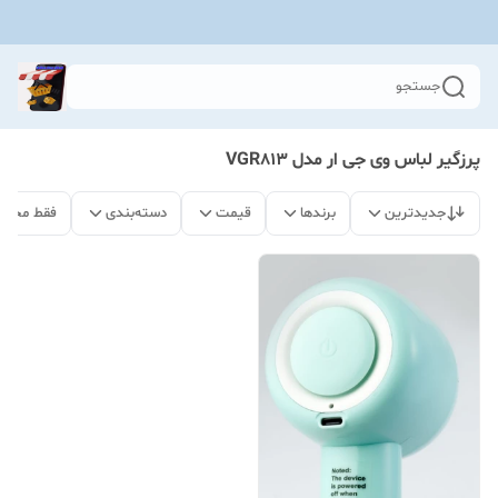
جستجو
پرزگیر لباس وی جی ار مدل VGR813
جدیدترین
برندها
قیمت
دسته‌بندی
فقط محصو