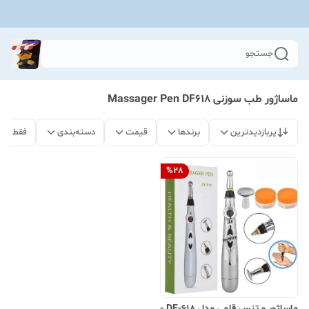
جستجو
ماساژور طب سوزنی Massager Pen DF618
پربازدیدترین
برندها
قیمت
دسته‌بندی
فقط مح
%
28
ماساژور و تنس قلمی مدل DF-618 -