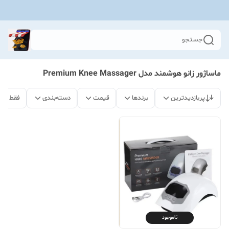
جستجو
ماساژور زانو هوشمند مدل Premium Knee Massager
پربازدیدترین
برندها
قیمت
دسته‌بندی
فقط مح
ناموجود