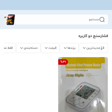
جستجو
فشارسنج دو کاربره
جدیدترین
برندها
قیمت
دسته‌بندی
فقط محصو
%
31