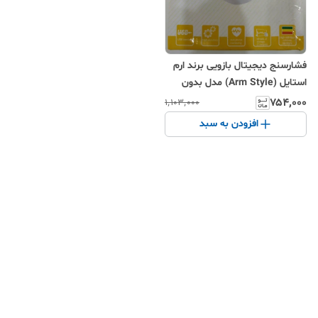
فشارسنج دیجیتال بازویی برند ارم
استایل (Arm Style) مدل بدون
سخنگو
۷۵۴٬۰۰۰
۱٬۱۰۳٬۰۰۰
افزودن به سبد