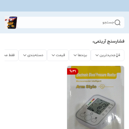
جستجو
فشارسنج آریتمی،
جدیدترین
برندها
قیمت
دسته‌بندی
فقط محصو
%
31