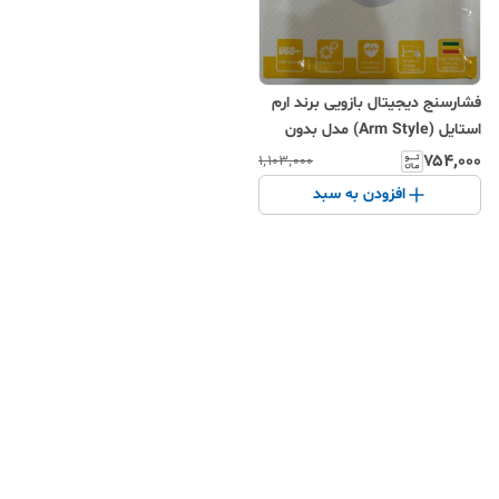
فشارسنج دیجیتال بازویی برند ارم
استایل (Arm Style) مدل بدون
سخنگو
۷۵۴٬۰۰۰
۱٬۱۰۳٬۰۰۰
افزودن به سبد