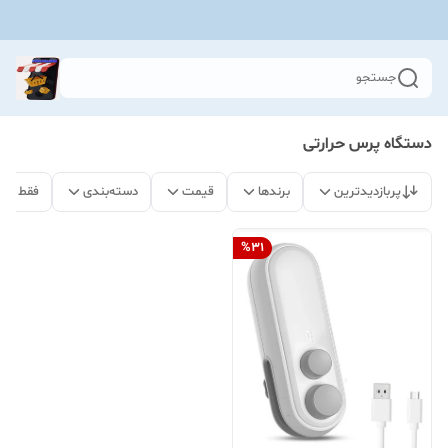
جستجو
دستگاه پرس حرارتی
پربازدیدترین
برندها
قیمت
دسته‌بندی
فقط مح
%
31