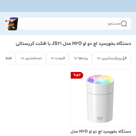
جستجو
دستگاه بخورسرد اچ دو او H2O مدل JS21 با افکت کریستالی
پربازدیدترین
برندها
قیمت
دسته‌بندی
فقط مح
%
52
دستگاه بخورسرد اچ دو او H2O مدل