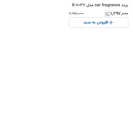
برند car fragrance مدل X-7037
۱٬۲۹۷٬۰۰۰
۲٬۲۵۱٬۰۰۰
افزودن به سبد