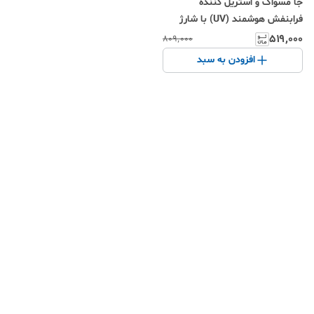
جا مسواک و استریل کننده
فرابنفش هوشمند (UV) با شارژ
دوگانه (خورشیدی + کابل USB)،
۵۱۹٬۰۰۰
۸۰۹٬۰۰۰
ضدعفونی ۳۶۰ درجه، حسگر مادون
افزودن به سبد
قرمز و فتوكاتالیست، بدون نیاز به
سوراخ کاری