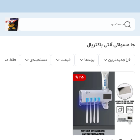
جستجو
جا مسواکی آنتی باکتریال
جدیدترین
برندها
قیمت
دسته‌بندی
فقط محصو
%
35