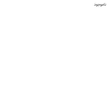
مدل: 02 BOX CODING
ناموجود