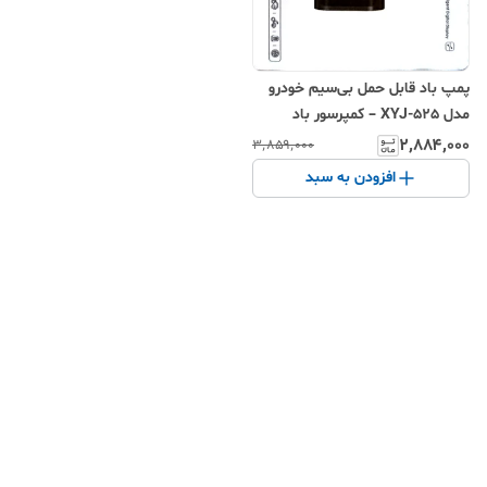
پمپ باد قابل حمل بی‌سیم خودرو
مدل XYJ-525 – کمپرسور باد
دیجیتال هوشمند با حداکثر فشار
۲٬۸۸۴٬۰۰۰
۳٬۸۵۹٬۰۰۰
۱۵۰PSI و صفحه نمایشگر
افزودن به سبد