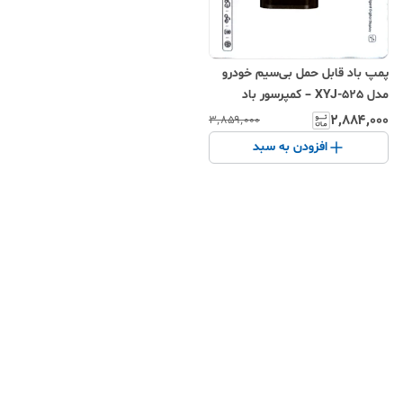
پمپ باد قابل حمل بی‌سیم خودرو
مدل XYJ-525 – کمپرسور باد
دیجیتال هوشمند با حداکثر فشار
۲٬۸۸۴٬۰۰۰
۳٬۸۵۹٬۰۰۰
۱۵۰PSI و صفحه نمایشگر
افزودن به سبد