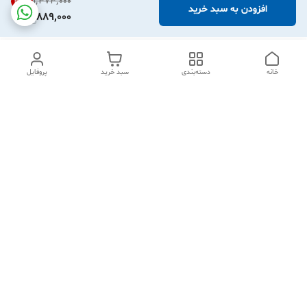
۱٬۳۷۳٬۰۰۰
35
%
افزودن به سبد خرید
889,000
خانه
دسته‌بندی
سبد خرید
پروفایل
دسترسی سریع
تماس با ما
شکایات
درباره ما
قوانین و مقررات
سیاست حریم خصوصی