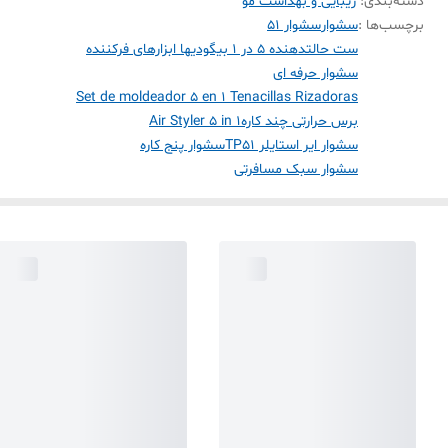
دسته‌بندی
:
زیبایی و بهداشت مو
برچسب‌ها :
سشوار
سشوار ۵۱
ست حالتدهنده ۵ در ۱ بیگودیها ابزارهای فرکننده
سشوار حرفه ای
Set de moldeador 5 en 1 Tenacillas Rizadoras
برس حرارتی چند کارهAir Styler 5 in 1
سشوار ایر استایلر TP51
سشوار پنج کاره
سشوار سبک مسافرتی