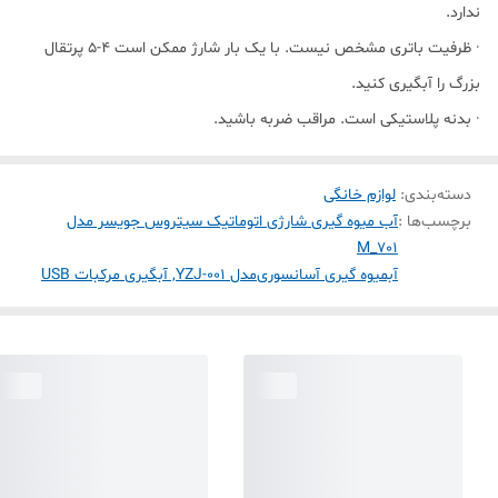
ندارد.
· ظرفیت باتری مشخص نیست. با یک بار شارژ ممکن است ۴-۵ پرتقال
بزرگ را آبگیری کنید.
· بدنه پلاستیکی است. مراقب ضربه باشید.
دسته‌بندی
:
لوازم خانگی
برچسب‌ها :
آب میوه گیری شارژی اتوماتیک سیتروس جویسر مدل
M_701
آبمیوه گیری آسانسوری
مدل YZJ-001, آبگیری مرکبات USB